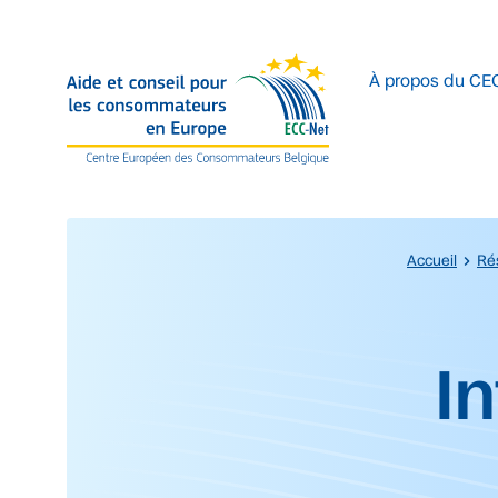
Accéder au contenu principal
À propos du CE
Accueil
Ré
Début du contenu prin
In