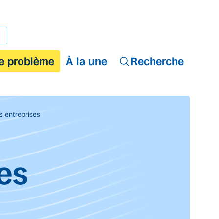
e problème
À la une
Recherche
es entreprises
les