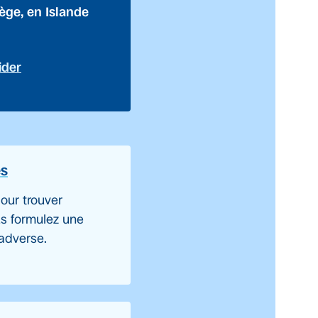
vège, en Islande
ider
es
our trouver
ous formulez une
 adverse.