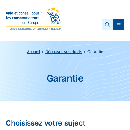
Accéder au contenu principal
Ope
Accueil
Découvrir vos droits
Garantie
Début du contenu principal.
Garantie
Choisissez votre suject