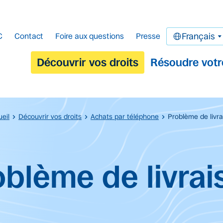
C
Contact
Foire aux questions
Presse
Français
Découvrir vos droits
Résoudre votr
eil
Découvrir vos droits
Achats par téléphone
Problème de livra
cipal.
oblème de livrai