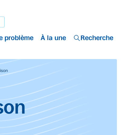
e problème
À la une
Recherche
ison
son