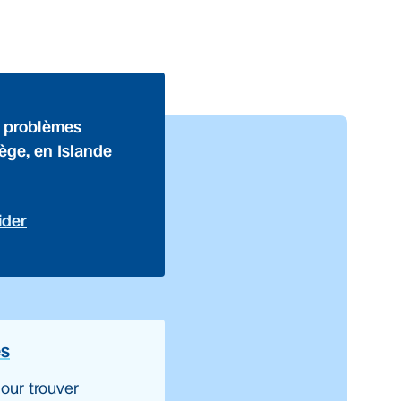
s problèmes
vège, en Islande
ider
es
our trouver