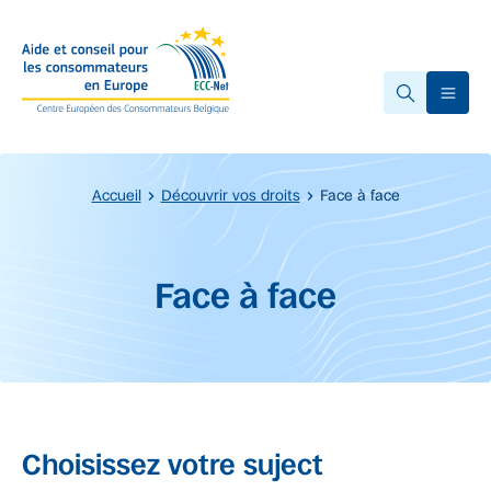
Accéder au contenu principal
Ope
Accueil
Découvrir vos droits
Face à face
Début du contenu principal.
Face à face
Choisissez votre suject