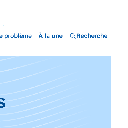
e problème
À la une
Recherche
s