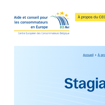
Accéder au contenu principal
À propos du CE
Accueil
À pr
Début du contenu prin
Stagi