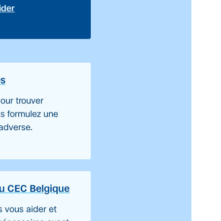
ider
es
our trouver
ous formulez une
 adverse.
du CEC Belgique
s vous aider et