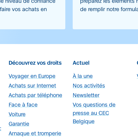
 le niveau de confiance
préparez les éléments 
faire vos achats en
de remplir notre formula
Découvrez vos droits
Actuel
Voyager en Europe
À la une
Achats sur Internet
Nos activités
Achats par téléphone
Newsletter
Face à face
Vos questions de
presse au CEC
Voiture
Belgique
Garantie
:
Arnaque et tromperie