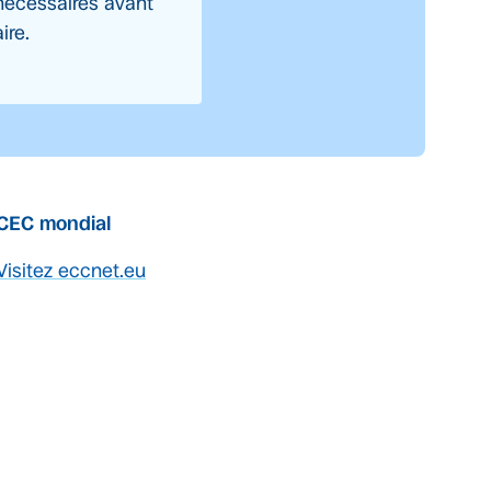
nécessaires avant
ire.
CEC mondial
Visitez eccnet.eu