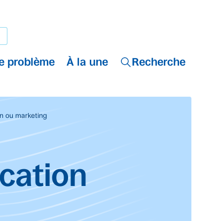
e problème
À la une
Recherche
n ou marketing
cation