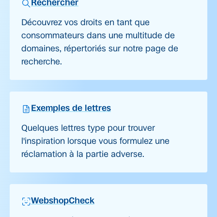
Rechercher
Découvrez vos droits en tant que
consommateurs dans une multitude de
domaines, répertoriés sur notre page de
recherche.
Exemples de lettres
Quelques lettres type pour trouver
l'inspiration lorsque vous formulez une
réclamation à la partie adverse.
WebshopCheck