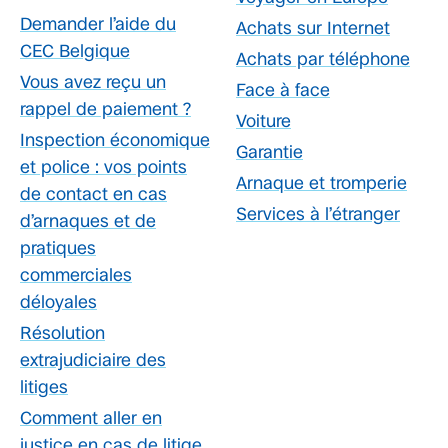
Demander l’aide du
Achats sur Internet
CEC Belgique
Achats par téléphone
Vous avez reçu un
Face à face
rappel de paiement ?
Voiture
Inspection économique
Garantie
et police : vos points
Arnaque et tromperie
de contact en cas
Services à l’étranger
d’arnaques et de
pratiques
commerciales
déloyales
Résolution
extrajudiciaire des
litiges
Comment aller en
justice en cas de litige