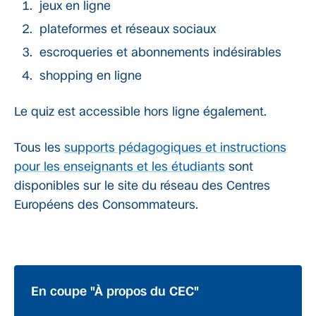
jeux en ligne
plateformes et réseaux sociaux
escroqueries et abonnements indésirables
shopping en ligne
Le quiz est accessible hors ligne également.
Tous les
supports pédagogiques et instructions
pour les enseignants et les étudiants
sont
disponibles sur le site du réseau des Centres
Européens des Consommateurs.
En coupe "À propos du CEC"