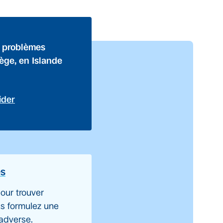
s problèmes
vège, en Islande
ider
es
our trouver
ous formulez une
 adverse.