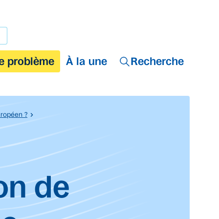
e problème
À la une
Recherche
uropéen ?
on de