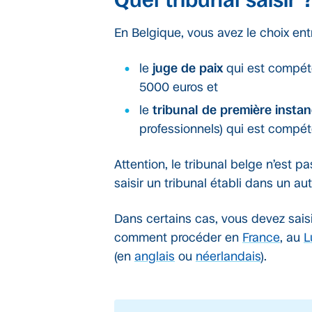
Quel tribunal saisir 
En Belgique, vous avez le choix entr
le
juge de paix
qui est compéte
5000 euros et
le
tribunal de première insta
professionnels) qui est compét
Attention, le tribunal belge n’est p
saisir un tribunal établi dans un au
Dans certains cas, vous devez saisir
comment procéder en
France
, au
L
(en
anglais
ou
néerlandais
).