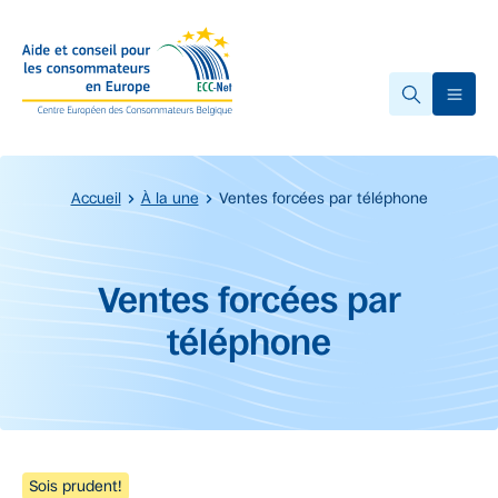
Accéder au contenu principal
Ope
Accueil
À la une
Ventes forcées par téléphone
Début du contenu principal.
Ventes forcées par
téléphone
Sois prudent!