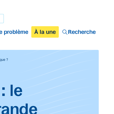
e problème
À la une
Recherche
que ?
: le
rande