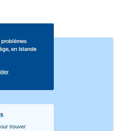
s problèmes
vège, en Islande
ider
es
our trouver