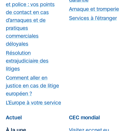
Garantie
et police : vos points
Arnaque et tromperie
de contact en cas
Services à l’étranger
d’arnaques et de
pratiques
commerciales
déloyales
Résolution
extrajudiciaire des
litiges
Comment aller en
justice en cas de litige
européen ?
L’Europe à votre service
Actuel
CEC mondial
À la une
Visitez eccnet.eu